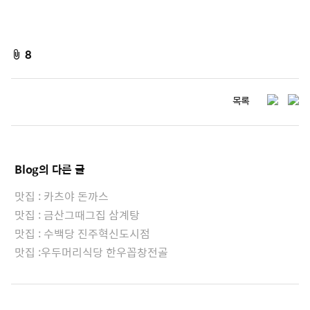
f
8
i
l
s
목록
e
h
a
A
r
t
e
Blog
의 다른 글
t
a
맛집 : 카츠야 돈까스
c
맛집 : 금산그때그집 삼계탕
h
맛집 : 수백당 진주혁신도시점
e
맛집 :우두머리식당 한우꼽창전골
d
L
i