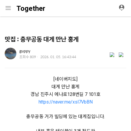
메
Together
뉴
맛집 : 충무공동 대게 만난 홍게
유저 이미지
guppy
s
작
조회수
809
2026. 01. 05. 16:43:44
성
h
일
a
[네이버지도]
대게 만난 홍게
r
경남 진주시 에나로128번길 7 101호
e
https://naver.me/xsl7VbBN
충무공동 거가 빌딩에 있는 대게집입니다.