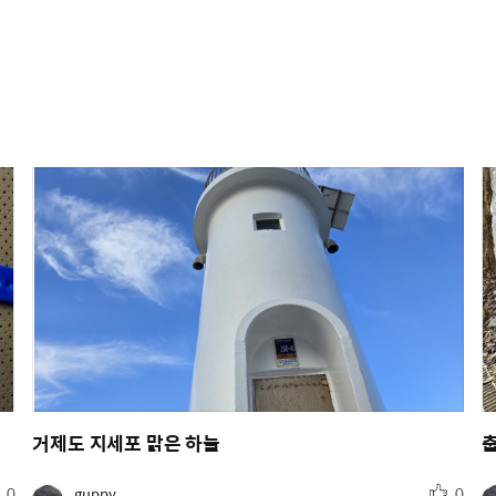
거제도 지세포 맑은 하늘
추
유
0
guppy
0