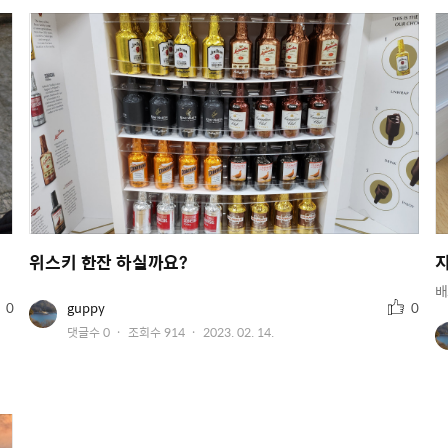
위스키 한잔 하실까요?
배
추
유
0
guppy
0
저
천
작
댓글수
0
조회수
914
2023. 02. 14.
이
수
미
성
지
일