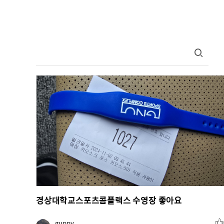
경상대학교스포츠콤플랙스 수영장 좋아요
추
유
guppy