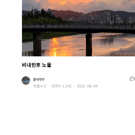
비내린후 노을
추
유
guppy
저
천
작
댓글수
0
조회수
1,142
2022. 08. 04.
이
수
미
성
지
일