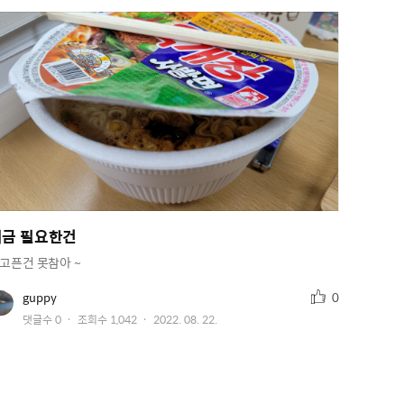
지금 필요한건
고픈건 못참아 ~
추
유
guppy
0
저
천
작
댓글수
0
조회수
1,042
2022. 08. 22.
이
수
미
성
지
일