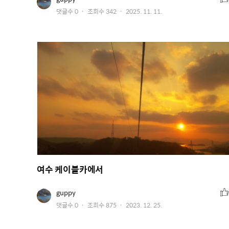
저
천
작
댓글수
0
조회수
342
2025. 11. 11.
이
수
미
성
지
일
여수 케이블카에서
추
유
guppy
저
천
작
댓글수
0
조회수
875
2023. 12. 25.
이
수
미
성
지
일