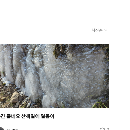
최신순
춥긴 춥네요 산책길에 얼음이
추
유
guppy
0