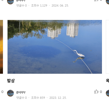
저
천
작
댓글수
0
조회수
1,129
2024. 06. 25.
이
수
미
성
지
일
밥상
추
유
0
guppy
0
저
천
작
댓글수
0
조회수
859
2023. 12. 25.
이
수
미
성
지
일