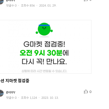
저
천
작
댓글수
0
조회수
856
2024. 01. 29.
이
수
미
성
지
일
옥션 지마켓 점검중
추
유
guppy
0
저
천
작
댓글수
0
조회수
1,124
2023. 10. 13.
이
수
미
성
지
일