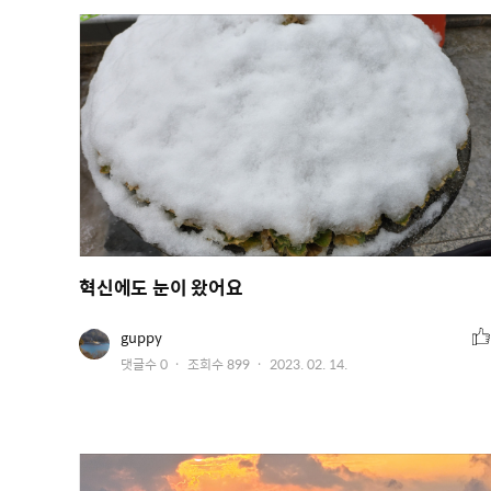
혁신에도 눈이 왔어요
추
유
guppy
저
천
작
댓글수
0
조회수
899
2023. 02. 14.
이
수
미
성
지
일