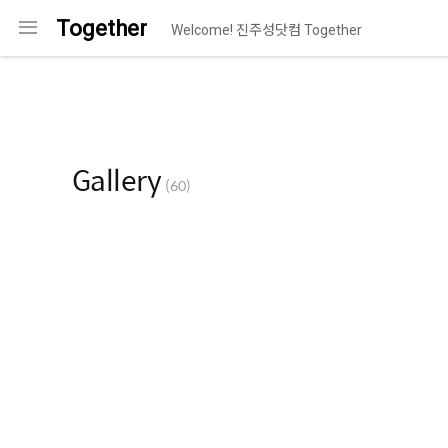
메
Together
Welcome! 진주성닷컴 Together
뉴
Gallery
(60)