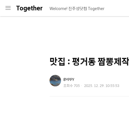
메
Together
Welcome! 진주성닷컴 Together
뉴
맛집 : 평거동 짬뽕제
유저 이미지
guppy
작
조회수
705
2025. 12. 29. 10:55:53
성
일