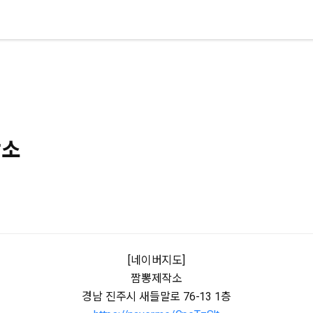
작소
[네이버지도]
짬뽕제작소
경남 진주시 새들말로 76-13 1층