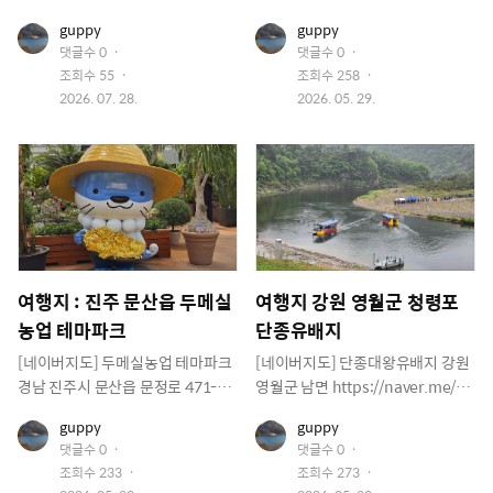
r.me/Gowfajvv
me/xWiXc8yc
유
유
guppy
guppy
저
저
댓글수
0
댓글수
0
이
이
조회수
55
조회수
258
미
미
지
작
지
작
2026. 07. 28.
2026. 05. 29.
성
성
일
일
여행지 : 진주 문산읍 두메실
여행지 강원 영월군 청령포
농업 테마파크
단종유배지
[네이버지도] 두메실농업 테마파크
[네이버지도] 단종대왕유배지 강원
경남 진주시 문산읍 문정로 471-9
영월군 남면 https://naver.me/Frl
진주시 농업기술센터 https://nave
6dk8E
유
유
guppy
guppy
r.me/FcgrlTDN
저
저
댓글수
0
댓글수
0
이
이
조회수
233
조회수
273
미
미