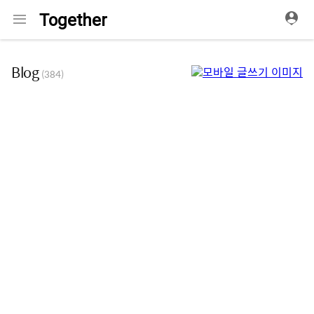
메
Together
뉴
Blog
(384)