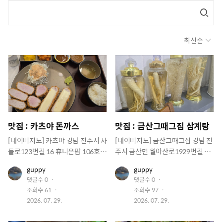
최신순
맛집 : 카츠야 돈까스
맛집 : 금산그때그집 삼계탕
[네이버지도] 카츠야 경남 진주시 사
[네이버지도] 금산그때그집 경남 진
들로123번길 16 휴니온팝 106호
주시 금산면 월아산로1929번길 4 h
카츠야 https://naver.me/FLERH
ttps://naver.me/Gi0EN6Ef
유
유
guppy
guppy
mcM
저
저
댓글수
0
댓글수
0
이
이
조회수
61
조회수
97
미
미
지
작
지
작
2026. 07. 29.
2026. 07. 29.
성
성
일
일