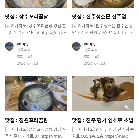
맛집 : 장수꼬리곰탕
맛집 : 진주성소문 진주점
[네이버지도] 장수꼬리곰탕 경남 진
[네이버지도] 진주성소문 진주점 경
주시 돗골로7번길 6 https://nave
남 진주시 남강로 639 1층 https://
r.me/Fso6Jldf
naver.me/xZKELizX
유
유
guppy
guppy
저
저
댓글수
0
댓글수
0
이
이
조회수
82
조회수
65
미
미
지
작
지
작
2026. 07. 28.
2026. 07. 28.
성
성
일
일
맛집 : 정원꼬리곰탕
맛집 : 진주 평거 연해주 초밥
[네이버지도] 정원꼬리곰탕 경남 진
[네이버지도] 연해주 경남 진주시 순
주시 말티고개로 87 https://nave
환로 501 1층, 2층 https://naver.