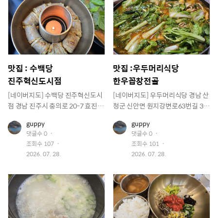
맛집 : 수백당
맛집 :우두머리식당
진주혁신도시점
한우꼽창전골
[네이버지도] 수백당 진주혁신도시
[네이버지도] 우두머리식당 경남 산
점 경남 진주시 충의로 20-7 효진빌
청군 신안면 원지강변로63번길 32
딩 2층 202호 https://naver.me/F
기분좋은날 https://naver.me/FW
유
유
guppy
guppy
DchdDg2
TWgpeP
저
저
댓글수
0
댓글수
0
이
이
조회수
107
조회수
101
미
미
지
작
지
작
2026. 07. 28.
2026. 07. 28.
성
성
일
일