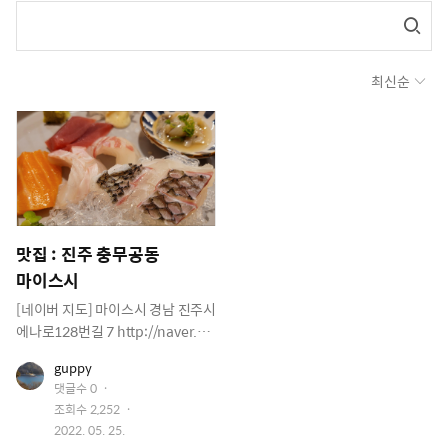
최신순
맛집 : 진주 충무공동
마이스시
[네이버 지도] 마이스시 경남 진주시
에나로128번길 7 http://naver.m
e/xlKp7JFC 충무공동에 마이스시
유
guppy
가 생겨서 와 봤어요 다른 동에 있는
저
댓글수
0
데와 분위기가 비슷합니다. 주차빌
이
조회수
2,252
미
딩에 있어서 주차는 그냥 하시면 되
지
작
2022. 05. 25.
요 일단 처음 왔으니 메뉴판 정독 초