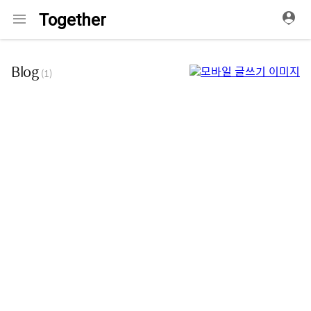
메
Together
뉴
Blog
(1)