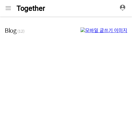
메
Together
뉴
Blog
(12)