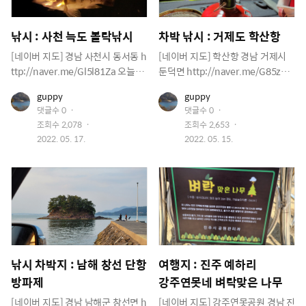
고 튀김을 만들어 봅니다. 회로 먹는
수분들 아니면 비추입니다. 내항으
도 뷰가 좋을수 밖에 없네요 주차장
거 보다 튀김으로도 더 맛나네요 고
로 원투나 찌낚으로도 가능해요 차
이 한적하네요 해수욕 하시는 분들
소하니 애들도 잘 먹습니다. 풀치 몇
낚시 : 사천 늑도 볼락낚시
차박 낚시 : 거제도 학산항
는 여기까지 올수 있고 주차를 줄서
이 많네요 아직 개장은 안했지만 아
마리는 구이로 먹고 몇마리는 갈치
서 하시면 됩니다. 요기서 차박을 하
직 춥습니다 그러니 무료죠 낚시의
[네이버 지도] 경남 사천시 동서동 h
[네이버 지도] 학산항 경남 거제시
국으로 먹네요 아직 풀치는 먹을 사
시는 분들 몇분 보이네요 반대편 빨
흔적들 잡힐려나요 밑밥 흔적들 야
ttp://naver.me/Gl5l81Za 오늘은
둔덕면 http://naver.me/G85zBr
이즈는 아닌거 같아요 9월부터 본격
강등대쪽입니다. 항구가 커서 차로
간에 집어등 켜서 회유성 어종이 좋
진주에서 아주 가까운 낚시 포인터
GV 예전에는 막혀서 갈수가 없었는
적으로 풀치낚시 시작 입니다. 이제
유
유
guppy
guppy
이동하는데 좀 걸리네요 이쪽은 방
을듯 유람선 탈려고 사람들이 와서
인 늑도에 짬낚 나왔습니다 만조시
데 입구 열어 놨다고 해서 학산항 해
저
저
마지막 8월 휴가가 끝이 나네요 휴
댓글수
0
댓글수
0
파제가 테크로 되어 있어서 텐트치
주차했다가 다들 갔어요 한산하네
간 앞뒤로 2시간 아주 좋은 물때엔
질녁 참고 해질녁 보러 왔는데 이상
이
이
가의 마지막은 아쉬움만 남습니다.
조회수
2,078
조회수
2,653
기가 좋습니다. 건너편 흰등대쪽입
요 시간이 지나니 추워져서 사람들
미
미
던지면 물어 줍니다. 루어는 역시 간
하게 날씨가 별로네요 해도 안보이
다시 일상으로 복귀 합니다.
지
작
지
작
2022. 05. 17.
2022. 05. 15.
니다. 건너편에서 봐도 멀어 보입니
이 사라졌어요 한 여름에나 개장전
편합니다 그리고 배신하지 않죠 세
고 구름도 많고 바람도 많이 불어요
성
성
다. 빨간등대쪽은 차를 저기 입구에
에 찾아와서 차박도 즐기고 해수욕
시간만에 먹을만큼 되네요 작은거
저기 화장실이 보임니다 이미 많은
일
일
대고 한참을 짐을 싸서 와야됩니다.
도 하고 낚시도 가능한 곳이네요 편
는 살려 주고 고양이 밥도 주고 저 고
차량과 텐트및 캠핑카로 주차할데
구르마는 필수인거죠 그래서 그런
하게 여유를 즐길수 있는곳 입니다.
양이들 저만 따라다님 ㅋㅋ 12시가
가 없네요 그래서 저는 매립지 쪽에
지 여긴 사람이 다소 적네요 한적하
넘어가서 대충 몇마리만 회로 만들
는 들어 가지도 못하고 입구쪽에 있
게 즐길수 있을거 같아요 항구 입구
어 봄니다. 엇그제 마트에서산 스카
는 방파제 막아 놓은데 앞에서 차박
에 있는 화장실 입니다. 요기를 중심
치블루도 꺼네 놓구요 여유롭게 먹
낚시 시작해 봄니다 바람이 불어서
으로 우측으로 가게되면 흰등대 방
다 보니 세벽입니다. 오웃 낼 출근을
낚시도 안돼네요 차안에서 고기 구
파제 가서 낚시를 하구요 왼쪽으로
낚시 차박지 : 남해 창선 단항
여행지 : 진주 예하리
위해서 후다닥 자야 겠어요 볼락회
워먹고 밥먹고 막걸리 한잔하며 테
가면 빨간등대가 있는 방파제가 있
방파제
강주연못네 벼락맞은 나무
를 먹어 보신분은 아실거에요 회맛
비 보고 간간이 낚시 도 하고 여유를
고 가는길에 공원으로 되어 있고 차
최고 ㅋㅋ 잇지못해 또 가는 거죠 다
즐겨 봄니다. 예전에 알리에서산 까
[네이버 지도] 경남 남해군 창선면 h
[네이버 지도] 강주연못공원 경남 진