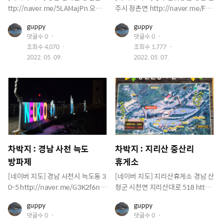
박하기도 좋은곳이 나옵니다. 차박
음에도 고고싱~
스등을 켜봤어요 날이 더우면 이것
ttp://naver.me/5LAMajPn 오늘
주시 정촌면 http://naver.me/FC
지를 찾으시는 분들은 한번쯤 둘러
도 켤수가 없어요 이쁨니다. 분위기
조용하게 차박하고 낚시도 할수 있
G1Ok7I 오랜만에 강주 연못을 방문
보시는것도 좋을거 같네요 추천드
좋네요
유
유
guppy
guppy
는곳 왔습니다. 여긴 남해 창선 단항
했습니다. 벼락에 맞고도 생존한 나
저
저
립니다.
댓글수
0
댓글수
0
마을 아래쪽 방파제 3개중에 한곳입
무가 액운을 물리치는 영험한 기운
이
이
조회수
4,070
조회수
1,777
미
미
니다. 가운데 방파제가 공사를 하여
이 있다는 설 때문에 호기심을 갖고
지
작
지
작
2022. 05. 09.
2022. 05. 07.
사람 키높이 벽이 생겨서 낚시 하기
이 나무를 보러 온사람들이 많네요
성
성
가 어렵습니다. 볼락이나 갑오징어
쓰다듬고 간 이들이 많은지 나무가
일
일
많이 잡았던 포인터 인데 아쉽네요
반짝거리네요 옆에서 검색 하더니
여긴 공사 안해서 낚시하기 좋습니
만 벼락맞은 나무가 단단해서 여러
다. 입구에 주차를 하시면 되는데 10
가지 재료로 많이 쓴데요 둘째가 새
대 정도 주차 가능하고 바로옆에 텐
총 만들고 십다네 ㅋㅋ 연못에 거북
트 치시는 분도 있습니다. 쓰레기는
이가 빼꼼히 일광욕 하네요 개구리
챙겨 가셔야 됩니다. 안그러면 옆에
들 무지 많아요 개굴개굴 거립니다.
차박지 : 경남 사천 늑도
차박지 : 지리산 중산리
방파제 처럼 됩니다. 지키 셔야 됩니
여름되면 연꽃보러도 와야 겠어요
방파제
휴게소
다. 차창 밖의 뷰가 장난 아님 ㅋㅋ
주차장에 차박하시는 분도 보이네
건너편이 남해 설천 정도 되겠네요
요
[네이버 지도] 경남 사천시 늑도동 3
[네이버 지도] 지리산휴게소 경남 산
그동네도 놀만한데 많아요 다음에
0-5 http://naver.me/G3K2f6nl
청군 시천면 지리산대로 518 htt
소개해 드릴게요 방파제 끝에서 낚
여기는 많은 분들이 찾는 차박지입
p://naver.me/xNOnhRxV 지리산
시하는 분이 뭘 잡았는지 기뻐 하네
유
유
guppy
guppy
니다. 낚시하러도 많이 찾는 곳이구
중산리쪽으로 올라가기전 휴게소
저
저
요 어두워 지니 분위기 좋습니다. 한
댓글수
0
댓글수
0
요 사천에서 아름다운 보물섬인 남
주차장입니다. 계곡쪽으로 주차를
이
이