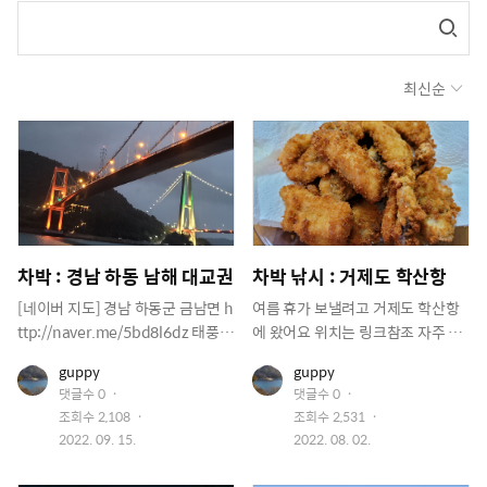
최신순
차박 : 경남 하동 남해 대교권
차박 낚시 : 거제도 학산항
[네이버 지도] 경남 하동군 금남면 h
여름 휴가 보낼려고 거제도 학산항
ttp://naver.me/5bd8l6dz 태풍오
에 왔어요 위치는 링크참조 자주 오
기 전날입니다. 집에서 놀기도 심심
는 곳인데 또 왔네요 평일이라 사람
유
유
guppy
guppy
히고 밖에 날씨가 흐리지만 비가 안
도 없고 조용하네요 우리는 맨 끝에
저
저
댓글수
0
댓글수
0
오니 일단 나가 보기로 합니다. 하동
자리잡고 어닝으로 그늘을 만듭니
이
이
조회수
2,108
조회수
2,531
미
미
쪽으로 와서 남해 대교 밑에서 쉬기
다. 오늘같은 날씨에 그늘이 없으면
지
작
지
작
2022. 09. 15.
2022. 08. 02.
로 합니다. 저기 남해쪽엔 구름이 낮
쪄서 죽습니다. 어닝 필수네요 어닝
성
성
게 깔리고 있네요 금방이라도 비가
을 사서 달고 다닌지가 2년째인데
일
일