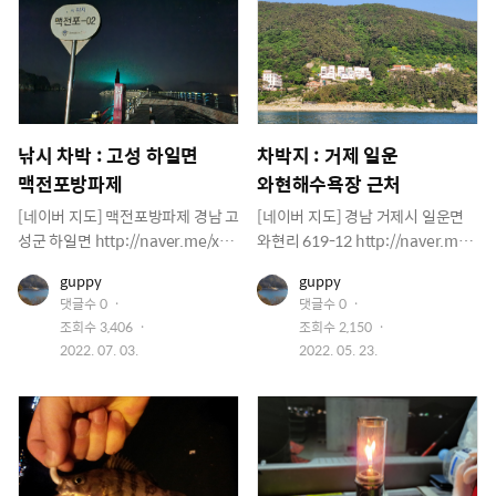
올듯 합니다. 비가 조금씩 내렸다가
더디어 요긴하게 사용합니다. 낮에
그쳤다가 하네요 태풍온다하니 사
는 더이상 낚시 하기 어렵네요 바람
람들이 많이 없네요 다들 집에만 있
이 산들산들 불어서 의자에 기대어
는지 낚시하는 사람도 없어요 이시
누워서 하늘만 쳐다 봅니다. 아무것
간에 돌아 다니면 그것도 이상할듯
도 안하는 이런게 여유가 아닐까요?
ㅋㅋ 주차해놓고 차에서 놀기 시작
텐트 치면 찜통이 될거고 ㅋㅋ 이상
낚시 차박 : 고성 하일면
차박지 : 거제 일운
합니다. 음악듣고 tv 보고 날이 어두
태로 여유를 즐깁니다. 낚시대는 그
맥전포방파제
와현해수욕장 근처
워지니 다리 조명이 켜지네요 이뻐
냥 펴놨어요 ㅋㅋ 바람이 산들산들
요~ 한참을 다리멍하기 점점 바람이
불어 옵니다. 하늘엔 구름한점 없네
[네이버 지도] 맥전포방파제 경남 고
[네이버 지도] 경남 거제시 일운면
불기 시작하고 비도 내리네요 바람
요 이데로 시간이 멈췄으면 하는 바
성군 하일면 http://naver.me/x8T
와현리 619-12 http://naver.me/
도 점점 많이 불기 시작하고 비도 많
램입니다. 휴가는 항상 빨리 지나가
ijqOn 오늘은 맥전포방파제에 구경
5g3g9mmq 여기는 조용히 차박할
이 내려서 철수합니다. 집에도착해
네요 ㅠㅠ 밤이 되고 낚시를 시작해
유
유
guppy
guppy
하러 왔습니다. 낚시는 시간이 없어
수 있는곳 그리고 해수욕은 덤으로
저
저
서 TV 뉴스를 보니 차박했던 지역이
봅니다. 집어등 켜놓은 곳에 뭔가가
댓글수
0
댓글수
0
서 못할거 같고 주변 사진 몇장 찍어
낚시도 가능합니다 조과는 그닥 주
이
이
침수지대라 대피하라 했다네요 ㅋ
지나 다니네요 자세히보니 갈치입
조회수
3,406
조회수
2,150
미
미
보고 조사님들 조과가 있나도 보구
변에 애깅으로 오징어 꾼들만 보이
지
작
지
작
2022. 07. 03.
2022. 05. 23.
ㅋ
니다. 아니 풀치네요 너무 작아요 ㅋ
요 ㅋㅋ 포인트는 여기서부터 방파
내요 호텔 앞입니다. 투숙하면 객실
성
성
ㅋ 8월부터 금어기가 끝이 나지만
제 꺽이는 부분까지가 괜찮은거 같
에서 바로 내려오면 와현 해수욕장
일
일
아직까진 2지가 안될거 같네요 9월
네요 흰등대까지 가셔서 하시는 분
이죠 부럽네요 저기 화장실입니다.
이 되어야 먹을수 있는 사이즈가 ㅋ
들도 있는데 굳이 멀리 갈 필요도 없
해수욕장 문열면 샤워장이 가동 되
ㅋ 낮에 잡은 숭어 3마리중 한마리
어요 절반정도 왔는데 머네요 ㅋㅋ
겠죠 배와 배 사이에 문어나 갑오징
는 회떠먹고 두마리는 크게 쓸어 놓
외항쪽은 테트라라서 위험해서 고
어가 살겠네요 건너편에 펜션에서